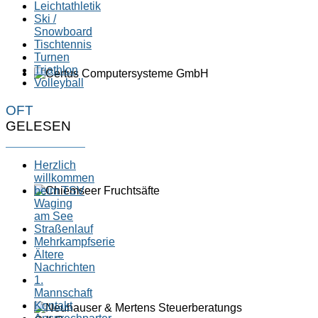
Leichtathletik
Ski /
Snowboard
Tischtennis
Turnen
Triathlon
Volleyball
OFT
GELESEN
Herzlich
willkommen
beim TSV
Waging
am See
Straßenlauf
Mehrkampfserie
Ältere
Nachrichten
1.
Mannschaft
Kontakt