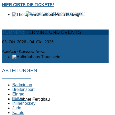
HIER GIBTS DIE TICKETS!
TURNEN:
TERMINE UND EVENTS
03. Okt. 2026
-
04. Okt. 2026
BTV-Liga Gerätturnen weiblich Finale/Relegation
Abteilung / Kategorie: Turnen
Ganzen Kalender ansehen
ABTEILUNGEN
Badminton
Breitensport
Einrad
Fußball
Inlinehockey
Judo
Karate