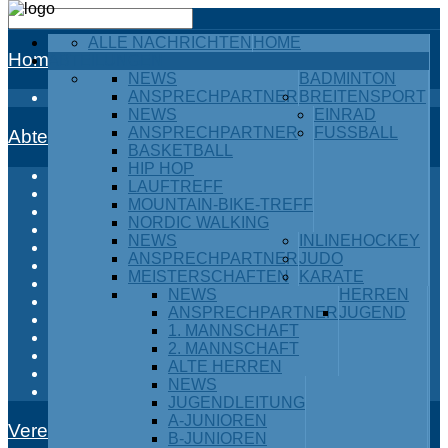
ALLE NACHRICHTEN
HOME
Home
ABTEILUNGEN
NEWS
BADMINTON
ANSPRECHPARTNER
BREITENSPORT
Alle Nachrichten
NEWS
EINRAD
ANSPRECHPARTNER
FUSSBALL
Abteilungen
BASKETBALL
HIP HOP
Badminton
LAUFTREFF
Breitensport
MOUNTAIN-BIKE-TREFF
Einrad
NORDIC WALKING
Fußball
NEWS
INLINEHOCKEY
Inlinehockey
ANSPRECHPARTNER
JUDO
Judo
MEISTERSCHAFTEN
KARATE
Karate
NEWS
HERREN
Kraftdreikampf
ANSPRECHPARTNER
JUGEND
Leichtathletik
1. MANNSCHAFT
Ski / Snowboard
2. MANNSCHAFT
Tischtennis
ALTE HERREN
Turnen
NEWS
Volleyball
JUGENDLEITUNG
A-JUNIOREN
Verein
B-JUNIOREN