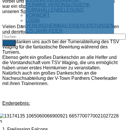
vorbei und wir, die Waging Ducks, sind der Meinung es
TERMINE VEREINSLOGISTIK
war ein super Turniertag und eine tolle Werbung für
TURNHALLENBELEGUNG
unseren Sport!
VORWORT
LOGIN
VEREINSHEIMBAU EIGENLEISTUNGEN
Vielen Dank an alle Teams für die großteils
fair geführten
125-JAHR-FEIER
und dennoch kämpferischen und packenden Spiele.
Wir bedanken uns auch bei der Turnerabteilung des TSV
FIND
Waging für die fantastische Bewirtung während des
Turniers.
Ebenso geht ein großes Dankeschön an alle Helfer und
die Vorstandschaft vom TSV Waging, die uns ermöglicht
haben unser erstes Heimturnier zu veranstalten.
Natürlich auch ein großes Dankeschön an die
Nachwuchsabteilung der V-Town Panthers Cheerleader
mit ihren Trainerinnen.
Endergebnis:
1. Freilassing Falcons