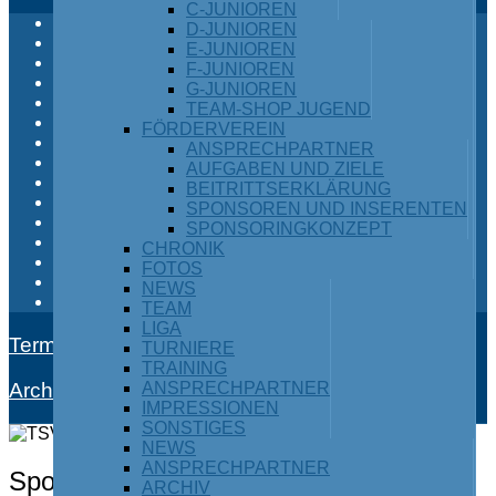
C-JUNIOREN
Anfahrt und Lage
D-JUNIOREN
Ansprechpartner
E-JUNIOREN
Beitrittsformular
F-JUNIOREN
Chronik
G-JUNIOREN
Jahresberichte
TEAM-SHOP JUGEND
Kontakt
FÖRDERVEREIN
Protokolle
ANSPRECHPARTNER
Satzung
AUFGABEN UND ZIELE
Stanno-Vereinsshop
BEITRITTSERKLÄRUNG
Termine Vereinslogistik
SPONSOREN UND INSERENTEN
Turnhallenbelegung
SPONSORINGKONZEPT
Vorwort
CHRONIK
Login
FOTOS
Vereinsheimbau Eigenleistungen
NEWS
125-Jahr-Feier
TEAM
LIGA
Termine
TURNIERE
TRAINING
Archiv
ANSPRECHPARTNER
IMPRESSIONEN
SONSTIGES
NEWS
ANSPRECHPARTNER
Sponsoren und Inserenten
ARCHIV