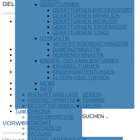
GELESEN
GERÄTTURNEN
GERÄTTURNEN BREITENSPORT
GERÄTTURNEN MÄNNLICH
Herzlich
GERÄTTURNEN WEIBLICH
willkommen
GERÄTTURNEN: ERGEBNISSE
beim TSV
GERÄTTURNEN: LINKS
Waging
GYMNASTIK
am See
AKTIV FIT RÜCKENGYMNASTIK
Straßenlauf
DAMENGYMNASTIK
Mehrkampfserie
HERRENGYMNASTIK
Ältere
KINDER- UND FAMILIENTURNEN
Nachrichten
KRABBEL-TURNEN
1.
KINDERGARTENTURNEN
Mannschaft
ELTERN-KIND-TURNEN
Kontakt
NEWS
Ansprechparter
INFO
des TSV
ANFAHRT UND LAGE
VEREIN
Waging
ANSPRECHPARTNER
TERMINE
Impressum
BEITRITTSFORMULAR
ARCHIV
Turnhallenbelegung
CHRONIK
SUCHEN ...
JAHRESBERICHTE
VORWORT
KONTAKT
PROTOKOLLE
SATZUNG
STANNO-VEREINSSHOP