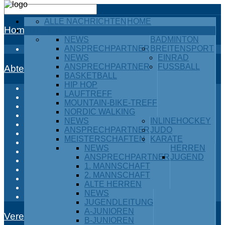
ALLE NACHRICHTEN
HOME
Home
ABTEILUNGEN
NEWS
BADMINTON
ANSPRECHPARTNER
BREITENSPORT
Alle Nachrichten
NEWS
EINRAD
ANSPRECHPARTNER
FUSSBALL
Abteilungen
BASKETBALL
HIP HOP
Badminton
LAUFTREFF
Breitensport
MOUNTAIN-BIKE-TREFF
Einrad
NORDIC WALKING
Fußball
NEWS
INLINEHOCKEY
Inlinehockey
ANSPRECHPARTNER
JUDO
Judo
MEISTERSCHAFTEN
KARATE
Karate
NEWS
HERREN
Kraftdreikampf
ANSPRECHPARTNER
JUGEND
Leichtathletik
1. MANNSCHAFT
Ski / Snowboard
2. MANNSCHAFT
Tischtennis
ALTE HERREN
Turnen
NEWS
Volleyball
JUGENDLEITUNG
A-JUNIOREN
Verein
B-JUNIOREN