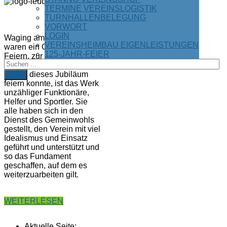
"125
TERMINE VEREINSLOGISTIK
Jahre
TURNHALLENBELEGUNG
TSV
VORWORT
1888
LOGIN
Waging am See e. V.."
VEREINSHEIMBAU EIGENLEISTUNGEN
waren ein Grund zum
125-JAHR-FEIER
Feiern, zur Freude und
des Dankes. Dass unser
Verein dieses Jubiläum
FIND
feiern konnte, ist das Werk
unzähliger Funktionäre,
Helfer und Sportler. Sie
alle haben sich in den
Dienst des Gemeinwohls
gestellt, den Verein mit viel
Idealismus und Einsatz
geführt und unterstützt und
so das Fundament
geschaffen, auf dem es
weiterzuarbeiten gilt.
WEITERLESEN
Aktuelle Seite: