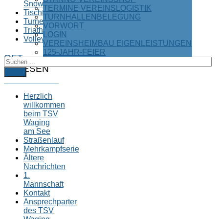
Snowboard
TERMINE VEREINSLOGISTIK
Tischtennis
TURNHALLENBELEGUNG
Turnen
VORWORT
Triathlon
LOGIN
Volleyball
VEREINSHEIMBAU EIGENLEISTUNGEN
125-JAHR-FEIER
OFT
GELESEN
FIND
Herzlich
willkommen
beim TSV
Waging
am See
Straßenlauf
Mehrkampfserie
Ältere
Nachrichten
1.
Mannschaft
Kontakt
Ansprechparter
des TSV