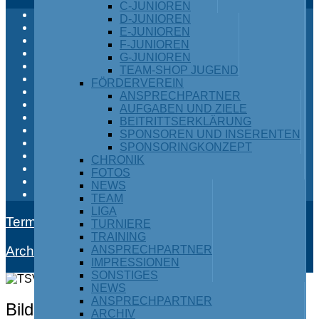
C-JUNIOREN
Anfahrt und Lage
D-JUNIOREN
Ansprechpartner
E-JUNIOREN
Beitrittsformular
F-JUNIOREN
Chronik
G-JUNIOREN
Jahresberichte
TEAM-SHOP JUGEND
Kontakt
FÖRDERVEREIN
Protokolle
ANSPRECHPARTNER
Satzung
AUFGABEN UND ZIELE
Stanno-Vereinsshop
BEITRITTSERKLÄRUNG
Termine Vereinslogistik
SPONSOREN UND INSERENTEN
Turnhallenbelegung
SPONSORINGKONZEPT
Vorwort
CHRONIK
Login
FOTOS
Vereinsheimbau Eigenleistungen
NEWS
125-Jahr-Feier
TEAM
LIGA
Termine
TURNIERE
TRAINING
Archiv
ANSPRECHPARTNER
IMPRESSIONEN
SONSTIGES
NEWS
ANSPRECHPARTNER
Bildergalerie vom Skikurs in Inzell
ARCHIV