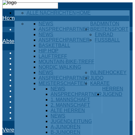
ALLE NACHRICHTEN
HOME
Home
ABTEILUNGEN
NEWS
BADMINTON
ANSPRECHPARTNER
BREITENSPORT
Alle Nachrichten
NEWS
EINRAD
ANSPRECHPARTNER
FUSSBALL
Abteilungen
BASKETBALL
HIP HOP
Badminton
LAUFTREFF
Breitensport
MOUNTAIN-BIKE-TREFF
Einrad
NORDIC WALKING
Fußball
NEWS
INLINEHOCKEY
Inlinehockey
ANSPRECHPARTNER
JUDO
Judo
MEISTERSCHAFTEN
KARATE
Karate
NEWS
HERREN
Kraftdreikampf
ANSPRECHPARTNER
JUGEND
Leichtathletik
1. MANNSCHAFT
Ski / Snowboard
2. MANNSCHAFT
Tischtennis
ALTE HERREN
Turnen
NEWS
Volleyball
JUGENDLEITUNG
A-JUNIOREN
Verein
B-JUNIOREN