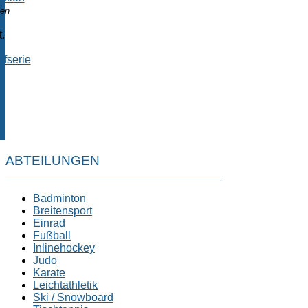
nen
.
fserie
ABTEILUNGEN
Badminton
Breitensport
Einrad
Fußball
Inlinehockey
Judo
Karate
Leichtathletik
Ski / Snowboard