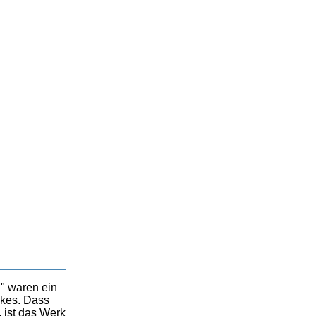
" waren ein
nkes. Dass
 ist das Werk