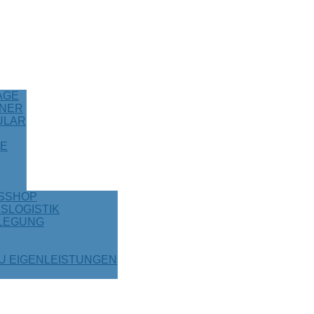
AGE
NER
ULAR
TE
NSSHOP
SLOGISTIK
LEGUNG
U EIGENLEISTUNGEN