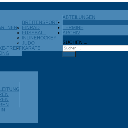
ABTEILUNGEN
BREITENSPORT
VEREIN
ARTNER
EINRAD
TERMINE
FUSSBALL
ARCHIV
INLINEHOCKEY
SUCHEN ...
JUDO
KE-TREFF
KARATE
KING
FIND
LEITUNG
OREN
OREN
OREN
IN