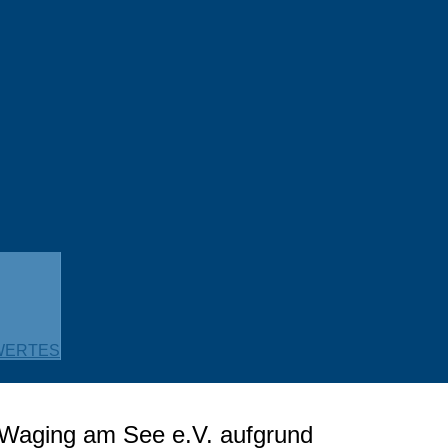
WERTES
Waging am See e.V. aufgrund