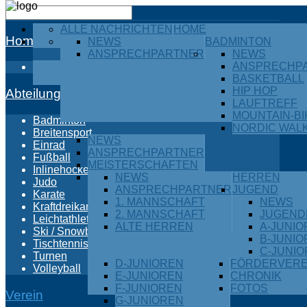
ALLE NACHRICHTEN
HOME
Home
NEWS
BADMINTON
ANSPRECHPARTNER
NEWS
ANSPRECHP
Alle Nachrichten
BASKETBALL
HIP HOP
Abteilungen
LAUFTREFF
MOUNTAIN-BI
Badminton
NORDIC WAL
Breitensport
NEWS
Einrad
ANSPRECHPARTNER
Fußball
MEISTERSCHAFTEN
Inlinehockey
NEWS
HERREN
Judo
ANSPRECHPARTNER
JUGEND
Karate
1. MANNSCHAFT
NEWS
Kraftdreikampf
2. MANNSCHAFT
JUGEND
Leichtathletik
ALTE HERREN
A-JUNI
Ski / Snowboard
B-JUNI
Tischtennis
C-JUNI
Turnen
D-JUNIOREN
FÖRDERVERE
Volleyball
E-JUNIOREN
CHRONIK
F-JUNIOREN
FOTOS
Verein
G-JUNIOREN