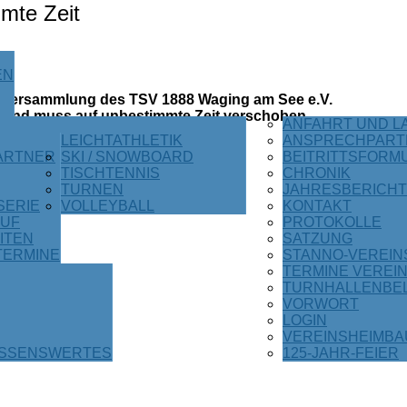
mte Zeit
EN
ptversammlung des TSV 1888 Waging am See e.V.
en und muss auf unbestimmte Zeit verschoben
ANFAHRT UND L
LEICHTATHLETIK
ANSPRECHPART
ARTNER
SKI / SNOWBOARD
BEITRITTSFORM
TISCHTENNIS
CHRONIK
TURNEN
JAHRESBERICH
SERIE
VOLLEYBALL
KONTAKT
UF
PROTOKOLLE
ITEN
SATZUNG
TERMINE
STANNO-VEREI
TERMINE VEREIN
TURNHALLENBE
VORWORT
LOGIN
VEREINSHEIMBA
ISSENSWERTES
125-JAHR-FEIER