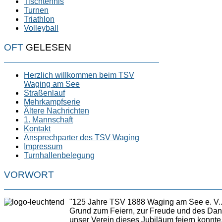
Tischtennis
Turnen
Triathlon
Volleyball
OFT
GELESEN
Herzlich willkommen beim TSV
Waging am See
Straßenlauf
Mehrkampfserie
Ältere Nachrichten
1. Mannschaft
Kontakt
Ansprechparter des TSV Waging
Impressum
Turnhallenbelegung
VORWORT
"125 Jahre TSV 1888 Waging am See e. V..
Grund zum Feiern, zur Freude und des Da
unser Verein dieses Jubiläum feiern konnte,