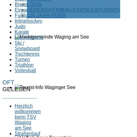
Breitensport
LOGIN
Einrad
VEREINSHEIMBAU EIGENLEISTUNGEN
Fußball
125-JAHR-FEIER
Inlinehockey
Judo
Karate
Leichtathletik
Ski /
Snowboard
Tischtennis
Turnen
Triathlon
Volleyball
OFT
GELESEN
Herzlich
willkommen
beim TSV
Waging
am See
Straßenlauf