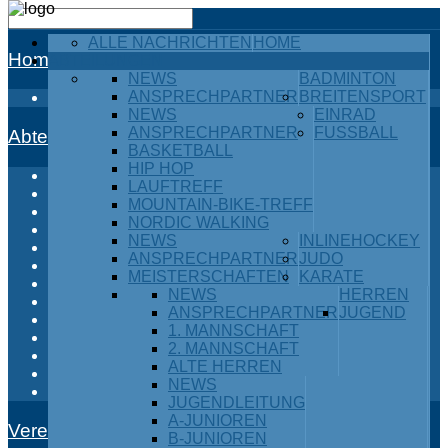
ALLE NACHRICHTEN
HOME
Home
ABTEILUNGEN
NEWS
BADMINTON
ANSPRECHPARTNER
BREITENSPORT
Alle Nachrichten
NEWS
EINRAD
ANSPRECHPARTNER
FUSSBALL
Abteilungen
BASKETBALL
HIP HOP
Badminton
LAUFTREFF
Breitensport
MOUNTAIN-BIKE-TREFF
Einrad
NORDIC WALKING
Fußball
NEWS
INLINEHOCKEY
Inlinehockey
ANSPRECHPARTNER
JUDO
Judo
MEISTERSCHAFTEN
KARATE
Karate
NEWS
HERREN
Kraftdreikampf
ANSPRECHPARTNER
JUGEND
Leichtathletik
1. MANNSCHAFT
Ski / Snowboard
2. MANNSCHAFT
Tischtennis
ALTE HERREN
Turnen
NEWS
Volleyball
JUGENDLEITUNG
A-JUNIOREN
Verein
B-JUNIOREN