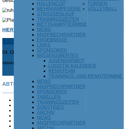
Gesichtern die Heimreise antreten.
HALLENCUP
TURNEN
MEHRKAMPFSERIE
VOLLEYBALL
STRASSENLAUF
TRAININGSZEITEN
WETTKAMPFTERMINE
NEWS
HIER GIBTS DIE TICKETS!
ANSPRECHPARTNER
ERGEBNISSE
LEICHTATHLETIK:
TERMINE UND EVENTS
LINKS
SPONSOREN
04. Okt. 2026
-
04. Okt. 2026
WISSENSWERTES
Sparkassenmehrkampfserie Teil IV
JUGENDARBEIT
Abteilung / Kategorie: Leichtathletik
LOGISTIK KALENDER
RENNTEAM
Ganzen Kalender ansehen
TRAININGS- UND RENNTERMINE
NEWS
ABTEILUNGEN
ANSPRECHPARTNER
SPONSOREN
TABELLEN
Badminton
TRAININGSZEITEN
Breitensport
SONSTIGES
Einrad
ARCHIV
Fußball
NEWS
Inlinehockey
ANSPRECHPARTNER
Judo
ARCHIV