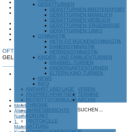
Karate
GERÄTTURNEN
Leichtathletik
GERÄTTURNEN BREITENSPORT
Ski /
GERÄTTURNEN MÄNNLICH
Snowboard
GERÄTTURNEN WEIBLICH
Tischtennis
GERÄTTURNEN: ERGEBNISSE
Turnen
GERÄTTURNEN: LINKS
Triathlon
GYMNASTIK
Volleyball
AKTIV FIT RÜCKENGYMNASTIK
DAMENGYMNASTIK
OFT
HERRENGYMNASTIK
GELESEN
KINDER- UND FAMILIENTURNEN
KRABBEL-TURNEN
KINDERGARTENTURNEN
ELTERN-KIND-TURNEN
Herzlich
NEWS
willkommen
INFO
beim TSV
ANFAHRT UND LAGE
VEREIN
Waging
ANSPRECHPARTNER
TERMINE
am See
BEITRITTSFORMULAR
ARCHIV
Straßenlauf
CHRONIK
Mehrkampfserie
SUCHEN ...
JAHRESBERICHTE
Ältere
KONTAKT
Nachrichten
PROTOKOLLE
1.
SATZUNG
Mannschaft
STANNO-VEREINSSHOP