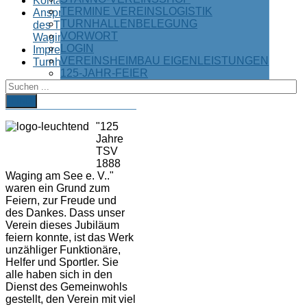
Kontakt
TERMINE VEREINSLOGISTIK
Ansprechparter
TURNHALLENBELEGUNG
des TSV
VORWORT
Waging
LOGIN
Impressum
VEREINSHEIMBAU EIGENLEISTUNGEN
Turnhallenbelegung
125-JAHR-FEIER
VORWORT
FIND
"125
Jahre
TSV
1888
Waging am See e. V.."
waren ein Grund zum
Feiern, zur Freude und
des Dankes. Dass unser
Verein dieses Jubiläum
feiern konnte, ist das Werk
unzähliger Funktionäre,
Helfer und Sportler. Sie
alle haben sich in den
Dienst des Gemeinwohls
gestellt, den Verein mit viel