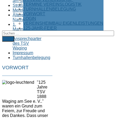
am See
TERMINE VEREINSLOGISTIK
Straßenlauf
TURNHALLENBELEGUNG
Mehrkampfserie
VORWORT
Ältere
LOGIN
Nachrichten
VEREINSHEIMBAU EIGENLEISTUNGEN
1.
125-JAHR-FEIER
Mannschaft
Kontakt
Ansprechparter
FIND
des TSV
Waging
Impressum
Turnhallenbelegung
VORWORT
"125
Jahre
TSV
1888
Waging am See e. V.."
waren ein Grund zum
Feiern, zur Freude und
des Dankes. Dass unser