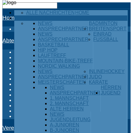
ALLE NACHRICHTEN
HOME
Home
ABTEILUNGEN
NEWS
BADMINTON
ANSPRECHPARTNER
BREITENSPORT
Alle Nachrichten
NEWS
EINRAD
ANSPRECHPARTNER
FUSSBALL
Abteilungen
BASKETBALL
HIP HOP
Badminton
LAUFTREFF
Breitensport
MOUNTAIN-BIKE-TREFF
Einrad
NORDIC WALKING
Fußball
NEWS
INLINEHOCKEY
Inlinehockey
ANSPRECHPARTNER
JUDO
Judo
MEISTERSCHAFTEN
KARATE
Karate
NEWS
HERREN
Kraftdreikampf
ANSPRECHPARTNER
JUGEND
Leichtathletik
1. MANNSCHAFT
Ski / Snowboard
2. MANNSCHAFT
Tischtennis
ALTE HERREN
Turnen
NEWS
Volleyball
JUGENDLEITUNG
A-JUNIOREN
Verein
B-JUNIOREN