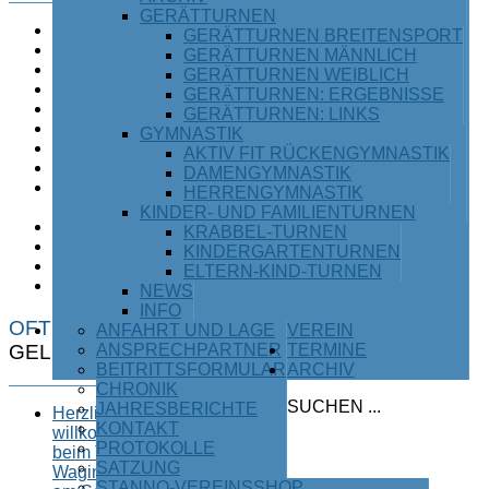
GERÄTTURNEN
Badminton
GERÄTTURNEN BREITENSPORT
Breitensport
GERÄTTURNEN MÄNNLICH
Einrad
GERÄTTURNEN WEIBLICH
Fußball
GERÄTTURNEN: ERGEBNISSE
Inlinehockey
GERÄTTURNEN: LINKS
Judo
GYMNASTIK
Karate
AKTIV FIT RÜCKENGYMNASTIK
Leichtathletik
DAMENGYMNASTIK
Ski /
HERRENGYMNASTIK
Snowboard
KINDER- UND FAMILIENTURNEN
Tischtennis
KRABBEL-TURNEN
Turnen
KINDERGARTENTURNEN
Triathlon
ELTERN-KIND-TURNEN
Volleyball
NEWS
INFO
OFT
ANFAHRT UND LAGE
VEREIN
GELESEN
ANSPRECHPARTNER
TERMINE
BEITRITTSFORMULAR
ARCHIV
CHRONIK
SUCHEN ...
JAHRESBERICHTE
Herzlich
KONTAKT
willkommen
PROTOKOLLE
beim TSV
SATZUNG
Waging
STANNO-VEREINSSHOP