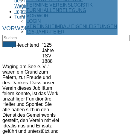
des TSV
TERMINE VEREINSLOGISTIK
Waging
TURNHALLENBELEGUNG
Impressum
VORWORT
Turnhallenbelegung
LOGIN
VEREINSHEIMBAU EIGENLEISTUNGEN
VORWORT
125-JAHR-FEIER
FIND
"125
Jahre
TSV
1888
Waging am See e. V.."
waren ein Grund zum
Feiern, zur Freude und
des Dankes. Dass unser
Verein dieses Jubiläum
feiern konnte, ist das Werk
unzähliger Funktionäre,
Helfer und Sportler. Sie
alle haben sich in den
Dienst des Gemeinwohls
gestellt, den Verein mit viel
Idealismus und Einsatz
geführt und unterstützt und