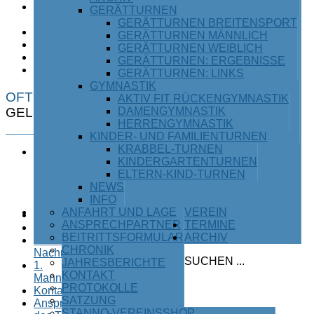
Ski /
GERÄTTURNEN
Snowboard
GERÄTTURNEN BREITENSPORT
Tischtennis
GERÄTTURNEN MÄNNLICH
Turnen
GERÄTTURNEN WEIBLICH
Triathlon
GERÄTTURNEN: ERGEBNISSE
Volleyball
GERÄTTURNEN: LINKS
GYMNASTIK
OFT
AKTIV FIT RÜCKENGYMNASTIK
GELESEN
DAMENGYMNASTIK
HERRENGYMNASTIK
KINDER- UND FAMILIENTURNEN
KRABBEL-TURNEN
Herzlich
KINDERGARTENTURNEN
willkommen
ELTERN-KIND-TURNEN
beim TSV
NEWS
Waging
INFO
am See
ANFAHRT UND LAGE
VEREIN
Straßenlauf
ANSPRECHPARTNER
TERMINE
Mehrkampfserie
BEITRITTSFORMULAR
ARCHIV
Ältere
CHRONIK
Nachrichten
SUCHEN ...
JAHRESBERICHTE
1.
KONTAKT
Mannschaft
PROTOKOLLE
Kontakt
SATZUNG
Ansprechparter
STANNO-VEREINSSHOP