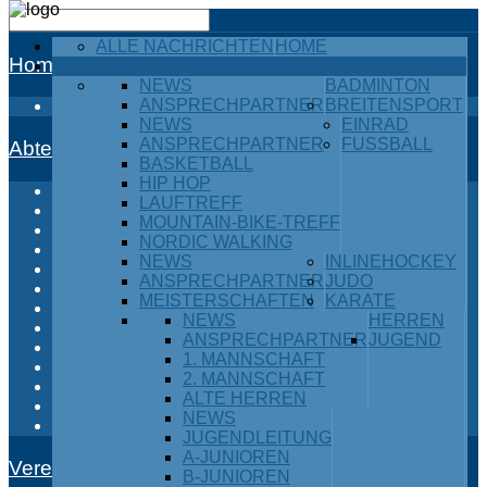
ALLE NACHRICHTEN
HOME
Home
ABTEILUNGEN
NEWS
BADMINTON
ANSPRECHPARTNER
BREITENSPORT
Alle Nachrichten
NEWS
EINRAD
ANSPRECHPARTNER
FUSSBALL
Abteilungen
BASKETBALL
HIP HOP
Badminton
LAUFTREFF
Breitensport
MOUNTAIN-BIKE-TREFF
Einrad
NORDIC WALKING
Fußball
NEWS
INLINEHOCKEY
Inlinehockey
ANSPRECHPARTNER
JUDO
Judo
MEISTERSCHAFTEN
KARATE
Karate
NEWS
HERREN
Kraftdreikampf
ANSPRECHPARTNER
JUGEND
Leichtathletik
1. MANNSCHAFT
Ski / Snowboard
2. MANNSCHAFT
Tischtennis
ALTE HERREN
Turnen
NEWS
Volleyball
JUGENDLEITUNG
A-JUNIOREN
Verein
B-JUNIOREN