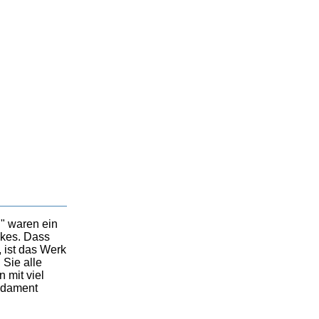
" waren ein
nkes. Dass
 ist das Werk
 Sie alle
 mit viel
undament