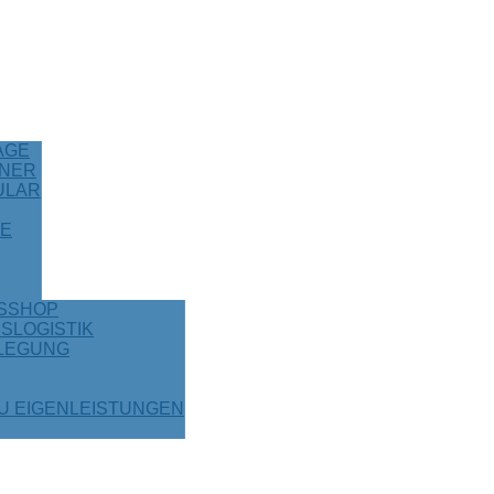
AGE
NER
ULAR
TE
NSSHOP
SLOGISTIK
LEGUNG
U EIGENLEISTUNGEN