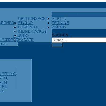
ABTEILUNGEN
BREITENSPORT
VEREIN
ARTNER
EINRAD
TERMINE
FUSSBALL
ARCHIV
INLINEHOCKEY
SUCHEN ...
JUDO
KE-TREFF
KARATE
KING
FIND
LEITUNG
OREN
OREN
OREN
IN