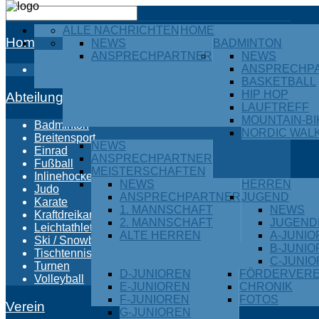
ALLE NACHRICHTEN
HOME
Home
NEWS
BADMINTON
ANSPRECHPARTNER
NEWS
ANSPRECHP
Alle Nachrichten
BASKETBALL
HIP HOP
Abteilungen
LAUFTREFF
MOUNTAIN-BI
Badminton
NORDIC WAL
Breitensport
NEWS
Einrad
ANSPRECHPARTNER
Fußball
MEISTERSCHAFTEN
Inlinehockey
NEWS
HERREN
Judo
ANSPRECHPARTNER
JUGEND
Karate
1. MANNSCHAFT
NEWS
Kraftdreikampf
2. MANNSCHAFT
JUGEND
Leichtathletik
ALTE HERREN
A-JUNI
Ski / Snowboard
B-JUNI
Tischtennis
C-JUNI
Turnen
D-JUNIOREN
FÖRDERVERE
Volleyball
E-JUNIOREN
CHRONIK
F-JUNIOREN
FOTOS
Verein
G-JUNIOREN