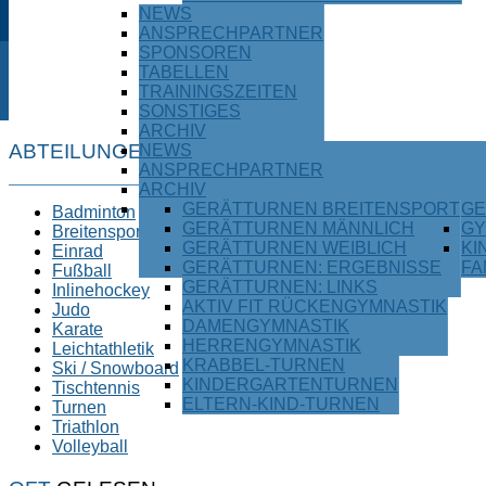
NEWS
ANSPRECHPARTNER
SPONSOREN
TABELLEN
TRAININGSZEITEN
SONSTIGES
ARCHIV
ABTEILUNGEN
NEWS
ANSPRECHPARTNER
ARCHIV
GERÄTTURNEN BREITENSPORT
GE
Badminton
GERÄTTURNEN MÄNNLICH
GY
Breitensport
GERÄTTURNEN WEIBLICH
KI
Einrad
GERÄTTURNEN: ERGEBNISSE
FA
Fußball
GERÄTTURNEN: LINKS
Inlinehockey
AKTIV FIT RÜCKENGYMNASTIK
Judo
DAMENGYMNASTIK
Karate
HERRENGYMNASTIK
Leichtathletik
KRABBEL-TURNEN
Ski / Snowboard
KINDERGARTENTURNEN
Tischtennis
ELTERN-KIND-TURNEN
Turnen
Triathlon
Volleyball